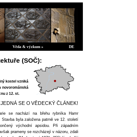
Věda & výzkum »
DE
tektuře (SOČ):
ný kostel vzniká
m a novorománská
u z 12. st.
JEDNÁ SE O VĚDECKÝ ČLÁNEK!
arie se nachází na břehu rybníka Hamr
. Stavba byla založena patrně ve 12. století
končený východní apsidou. Při západním
avšak prameny se rozcházejí v názoru, zdali