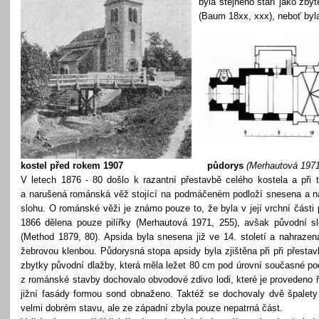
byla stejného stáří jako zby
(Baum 18xx, xxx), neboť byl
kostel před rokem 1907
půdorys
(Merhautová 1971
V letech 1876 - 80 došlo k razantní přestavbě celého kostela a při t
a
narušená románská věž stojící na podmáčeném podloží snesena a 
slohu. O románské věži je známo pouze to, že byla v její vrchní části
1866 dělena pouze pilířky (Merhautová 1971, 255), avšak původní s
(Method 1879, 80). Apsida byla snesena již ve 14. století a nahraze
žebrovou klenbou. Půdorysná stopa apsidy byla zjištěna při při přestav
zbytky původní dlažby, která měla ležet 80 cm pod úrovní současné po
z románské stavby dochovalo obvodové zdivo lodi, které je provedeno 
jižní fasády formou sond obnaženo. Taktéž se dochovaly dvě špalet
velmi dobrém stavu, ale ze západní zbyla pouze nepatrná část.