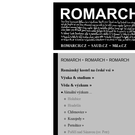
ROMARCH.CZ
•
SAUD.CZ
•
MiLe.CZ
romarch
romarch
romarch
◦
◦
Románský kostel na české vsi
»
Výuka & studiu
m
»
Věda & výzkum
»
● Aktuální výzkum ...
○
Holubice
○
Hradešín
○
Chřenovice
»
○
Kozojedy
»
○
Pertoltice
»
○
Poříčí nad Sázavou (sv. Petr)