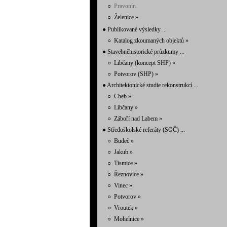
○
Pravonín
○
Želenice
»
● Publikované výsledky ...
○
Katalog zkoumaných objektů
»
● Stavebněhistorické průzkumy ...
○
Libčany (koncept SHP)
»
○
Potvorov (SHP)
»
● Architektonické studie rekonstrukcí ...
○
Cheb
»
○
Libčany
»
○
Záboří nad Labem
»
● Středoškolské referáty (SOČ) ...
○
Budeč
»
○
Jakub
»
○
Tismice
»
○
Řeznovice
»
○
Vinec
»
○
Potvorov
»
○
Vroutek
»
○
Mohelnice
»