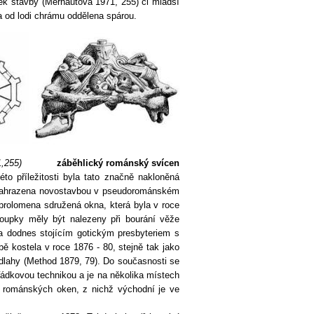
tek stavby (Merhautová 1971, 255) či mladší
a od lodi chrámu oddělena spárou.
,255)
záběhlický románský svícen
éto příležitosti byla tato značně nakloněná
nahrazena novostavbou v pseudorománském
 prolomena sdružená okna, která byla v roce
loupky měly být nalezeny při bourání věže
na dodnes stojícím gotickým presbyteriem s
bě kostela v roce 1876 - 80, stejně tak jako
dlahy (Method 1879, 79). Do současnosti se
řádkovou technikou a je na několika místech
y románských oken, z nichž východní je ve