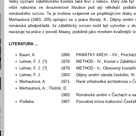
Velký význam záběhlického kostela také tkví v nálezu, který zde byl 
věže nalezena ve dvoumetrové hloubce pod její někdejší podlaho
románského svícnu. Ta je tvořena vzájemně se proplétajícími draky 
Merhautová (1983, 205) opírající se o práce Bendy, K.: Dějiny umění
románská předpokládá, že záběhlický svícen mohl být vytvořen v domá
navazuje na práce z povodí Maasy, podobně jako mnohem kvalitnější tz
LITERATURA ...
• Baum, A.
1868:
PAMÁTKY ARCH. - VII., Procházky
• Lehner, F. J. (?)
1878:
METHOD - IV., Kostel v Záběhlicíc
•
L
ehner, F. J. (?)
1879:
METHOD - V., Obnovený kostelík v
•
L
ehner, F. J.
1903:
Dějiny umění národa českého, III.
•
Merhautová, A.
1971:
Raně středověká architektura v 
•
Merhautová, A
.; Třeštík, D.
1983:
Románské umění v Čechách a na
• Podlaha
1907:
Posvátná místa království Českého