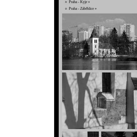
○
Praha - Kyje
»
○
Praha - Záběhlice
»