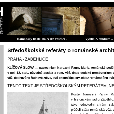
Románský kostel na české vesnici »
Výuka & studium »
Středoškolské referáty o románské archi
PRAHA - ZÁBĚHLICE
KLÍČOVÁ SLOVA ...
patrocinium Narození Panny Marie, románský podél
v pol. 12. stol., původně apsida a rom. věž, dnes gotické presbyteriu
věž, dochováno řádkové zdivo, dvě okenní špalety, nález románského svícn
TENTO TEXT JE STŘEDOŠKOLSKÝM REFERÁTEM, NE
Kostel Narození Panny M
v
historickém jádru Záběhlic
jako jednolodní chrám za
průčelí stála románská věž, 