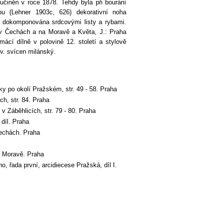
učiněn v roce 1878. Tehdy byla při bourání
u (Lehner 1903c, 626) dekorativní noha
a dokomponována srdcovými listy a rybami.
 v Čechách a na Moravě a Květa, J.: Praha
cí dílně v polovině 12. století a stylově
v. svícen milánský.
 po okolí Pražském, str. 49 - 58. Praha
h, str. 84. Praha
 Záběhlicích, str. 79 - 80. Praha
 díl. Praha
Čechách. Praha
 Moravě. Praha
, řada první, arcidiecese Pražská, díl I.