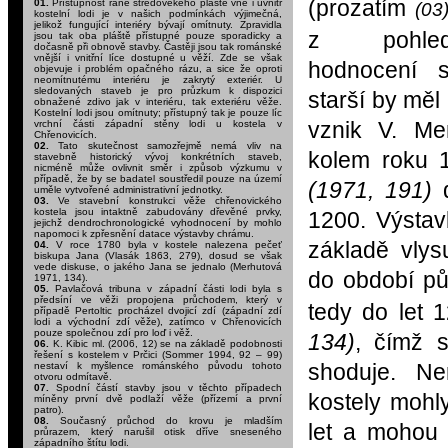
(prozatím
01.
Přístupnost raně středověkého pláště vně i uvnitř
(03
kostelní lodi je v našich podmínkách výjimečná,
jelikož fungující interiéry bývají omítnuty. Zpravidla
z pohledu
jsou tak oba pláště přístupné pouze sporadicky a
dočasně při obnově stavby. Častěji jsou tak románské
vnější i vnitřní líce dostupné u věží. Zde se však
hodnocení 
objevuje i problém opačného rázu, a sice že oproti
neomítnutému interiéru je zakrytý exteriér. U
sledovaných staveb je pro průzkum k dispozici
starší by měl 
obnažené zdivo jak v interiéru, tak exteriéru věže.
Kostelní lodi jsou omítnuty; přístupný tak je pouze líc
vznik V.
Me
vrchní části západní stěny lodi u kostela v
Chřenovicích.
02.
Tato skutečnost samozřejmě nemá vliv na
kolem roku 
stavebně historický vývoj konkrétních staveb,
nicméně může ovlivnit směr i způsob výzkumu v
případě, že by se badatel soustředil pouze na území
(1971, 191)
d
uměle vytvořené administrativní jednotky.
03.
Ve stavební konstrukci věže chřenovického
kostela jsou intaktně zabudovány dřevěné prvky,
1200. Výstav
jejichž dendrochronologické vyhodnocení by mohlo
napomoci k zpřesnění datace výstavby chrámu.
základě vlys
04.
V roce 1780 byla v kostele nalezena pečeť
biskupa Jana (Vlasák 1863, 279), dosud se však
vede diskuse, o jakého Jana se jednalo (Merhutová
do období pů
1971, 134).
05.
Pavlačová tribuna v západní části lodi byla s
předsíní ve věži propojena průchodem, který v
tedy do let
případě Pertoltic procházel dvojicí zdí (západní zdí
lodi a východní zdí věže), zatímco v Chřenovicích
pouze společnou zdí pro loď i věž.
134)
, čímž 
06.
K. Kibic ml. (2006, 12) se na základě podobnosti
řešení s kostelem v Prčici (Sommer 1994, 92 – 99)
shoduje. N
nestaví k myšlence románského původu tohoto
otvoru odmítavě.
07.
Spodní částí stavby jsou v těchto případech
kostely mohl
míněny první dvě podlaží věže (přízemí a první
patro).
08.
Současný průchod do krovu je mladším
let a mohou 
průrazem, který narušil otisk dříve sneseného
západního štítu lodi.