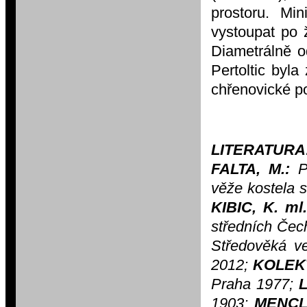
prostoru. Mi
vystoupat po 
Diametrálně o
Pertoltic byla
chřenovické po
LITERATURA
FALTA, M.:
Pa
věže kostela s
KIBIC, K. ml.
středních Čech
Středověká ve
2012;
KOLEKT
Praha 1977;
L
1903;
MENCL,