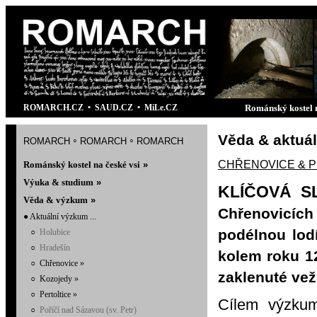
ROMARCH.CZ
•
SAUD.CZ
•
MiLe.CZ
Románský kostel n
Věda & aktuá
romarch
romarch
romarch
◦
◦
CHŘENOVICE & PER
Románský kostel na české vsi
»
Výuka & studiu
m
»
KLÍČOVÁ SL
Věda & výzkum
»
Chřenovicích 
● Aktuální výzkum ...
podélnou lodí
○
Holubice
○
Hradešín
kolem roku 12
○
Chřenovice
»
zaklenuté vež
○
Kozojedy
»
○
Pertoltice
»
Cílem výzkum
○
Poříčí nad Sázavou (sv. Petr)