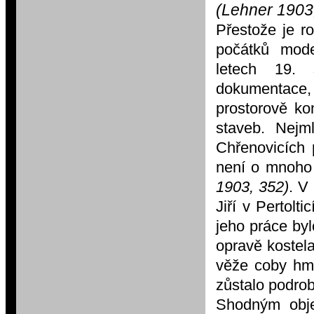
(Lehner 1903
Přestože je r
počátků mode
letech 19. 
dokumentace, a
prostorově ko
staveb. Nejm
Chřenovicích 
není o mnoho 
1903, 352)
. V
Jiří v Pertolt
jeho práce by
opravě kostel
věže coby hm
zůstalo podro
Shodným obje