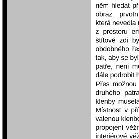
něm hledat př
obraz prvotn
která
nevedla 
z prostoru e
štítové zdi b
obdobného řeš
tak, aby se by
patře, není m
dále podrobit
Přes možnou 
druhého patr
klenby musela
Místnost v př
valenou klenbo
propojení věž
interiérové v