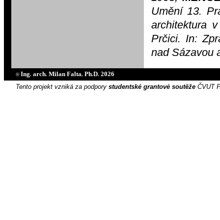
Umění 13. Pr
architektura
Prčici. In: Z
nad Sázavou a 
Ing
arch
Milan Falta
Ph
D
2026
©
.
.
,
.
.
Tento projekt vzniká za podpory
studentské grantové soutěže
ČVUT FA