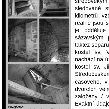
středověkým
sledované s
kilometrů v
reálně jsou 
je odděluje
sázavskými 
taktéž separu
kostel sv. 
nachází na ú
kostel sv. Ji
Středoče
časového, v
dvorcích vel
založeny / v
Exaktní údaj
POZNÁMKY: