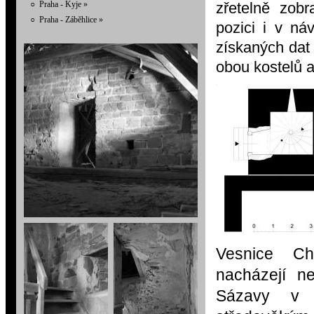
○
Praha - Kyje
»
zřetelně zobr
○
Praha - Záběhlice
»
pozici i v ná
získaných dat
obou kostelů a
Vesnice Ch
nacházejí n
Sázavy v 