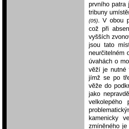
prvního patra 
tribuny umístě
. V obou p
(05)
což při absen
vyšších zvono
jsou tato mís
neurčitelném 
úvahách o mo
věží je nutné
jímž se po tř
věže do podkr
jako nepravd
velkolepého 
problematic
kamenicky ve
zmíněného je 