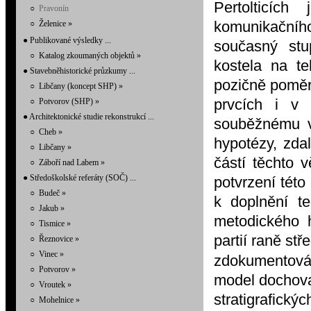
Pertolticích
○
Pravonín
komunikačníh
○
Želenice
»
● Publikované výsledky ...
současný st
○
Katalog zkoumaných objektů
»
kostela na te
● Stavebněhistorické průzkumy ...
pozičně poměr
○
Libčany (koncept SHP)
»
prvcích i v 
○
Potvorov (SHP)
»
● Architektonické studie rekonstrukcí ...
souběžnému v
○
Cheb
»
hypotézy, zdal
○
Libčany
»
částí těchto 
○
Záboří nad Labem
»
● Středoškolské referáty (SOČ) ...
potvrzení tét
○
Budeč
»
k doplnění t
○
Jakub
»
metodického 
○
Tismice
»
partií raně st
○
Řeznovice
»
○
Vinec
»
zdokumentová
○
Potvorov
»
model dochova
○
Vroutek
»
stratigrafick
○
Mohelnice
»