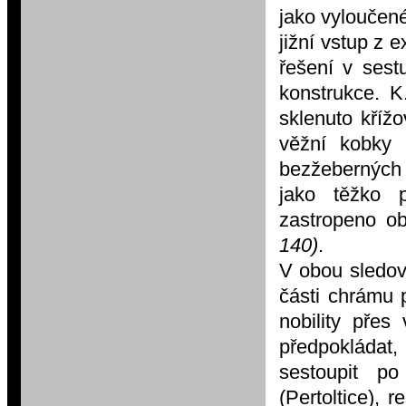
jako vyloučen
jižní vstup z 
řešení v sest
konstrukce. K
sklenuto kříž
věžní kobky 
bezžeberných
jako těžko p
zastropeno o
140)
.
V obou sledov
části chrámu 
nobility přes
předpokládat
sestoupit po
(Pertoltice), 