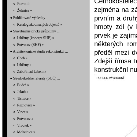
Černokostele
○
Pravonín
zejména na zá
○
Želenice
»
prvním a druh
● Publikované výsledky ...
○
Katalog zkoumaných objektů
»
hmoty zdi (v i
● Stavebněhistorické průzkumy ...
prvek je zajím
○
Libčany (koncept SHP)
»
některých ro
○
Potvorov (SHP)
»
předěl mezi d
● Architektonické studie rekonstrukcí ...
○
Cheb
»
Zdejší římsa t
○
Libčany
»
konstrukční nu
○
Záboří nad Labem
»
● Středoškolské referáty (SOČ) ...
○
Budeč
»
○
Jakub
»
○
Tismice
»
○
Řeznovice
»
○
Vinec
»
○
Potvorov
»
○
Vroutek
»
○
Mohelnice
»