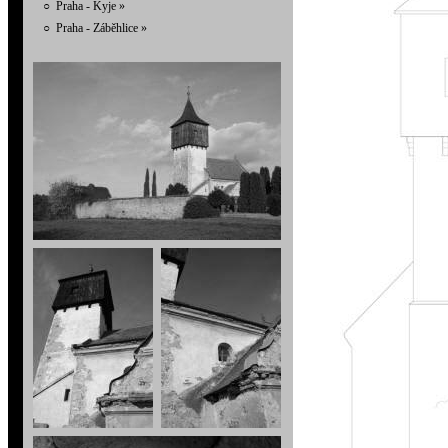
○
Praha - Kyje
»
○
Praha - Záběhlice
»