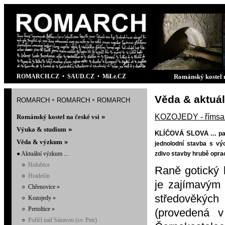
ROMARCH.CZ
•
SAUD.CZ
•
MiLe.CZ
Románský kostel n
Věda
&
aktuál
romarch
romarch
romarch
◦
◦
KOZOJEDY -
římsa
Románský kostel na české vsi
»
Výuka & studiu
m
»
KLÍČOVÁ SLOVA ...
pa
Věda & výzkum
»
jednolodní stavba s vý
● Aktuální výzkum ...
zdivo stavby hrubě opra
○
Holubice
Raně gotický k
○
Hradešín
je zajímavým 
○
Chřenovice
»
středověkých
○
Kozojedy
»
○
Pertoltice
»
(provedená v
○
Poříčí nad Sázavou (sv. Petr)